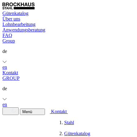
Gütenkatalog
Über uns
Lohnbearbeitung
Anwendungsberatung
FAQ
Group
de
en
Kontakt
GROUP
de
en
Kontakt
Menü
Stahl
Gütenkatalog