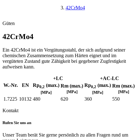
42CrMo4
Güten
42CrMo4
Ein 42CrMo4 ist ein Vergütungsstahl, der sich aufgrund seiner
chemischen Zusammensetzung zum Härten eignet und im
vergüteten Zustand gute Zähigkeit bei gegebener Zugfestigkeit
aufweisen kann.
+LC
+AC-LC
W.-Nr.
EN
Rp
(max.)
Rp
(max.)
Rm (max.)
Rm (max.)
0,2
0,2
[MPa]
[MPa]
[MPa]
[MPa]
1.7225
10132
480
620
360
550
Kontakt
Rufen Sie uns an
Unser Team berät Sie gerne persönlich zu allen Fragen rund um