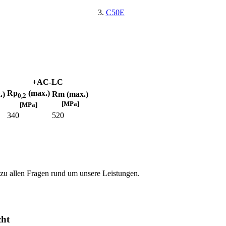
C50E
+AC-LC
Rp
(max.)
.)
Rm (max.)
0,2
[MPa]
[MPa]
340
520
 zu allen Fragen rund um unsere Leistungen.
cht