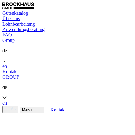
Gütenkatalog
Über uns
Lohnbearbeitung
Anwendungsberatung
FAQ
Group
de
en
Kontakt
GROUP
de
en
Kontakt
Menü