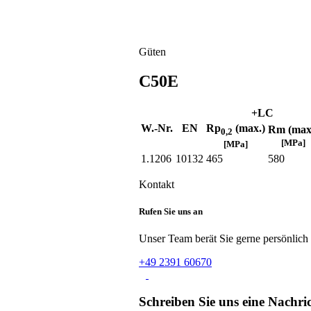
Güten
C50E
+LC
W.-Nr.
EN
Rp
(max.)
Rm (max
0,2
[MPa]
[MPa]
1.1206
10132
465
580
Kontakt
Rufen Sie uns an
Unser Team berät Sie gerne persönlich
+49 2391 60670
Schreiben Sie uns eine Nachri