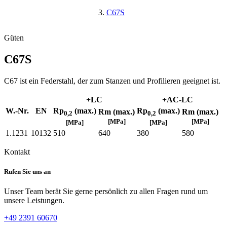
C67S
Güten
C67S
C67 ist ein Federstahl, der zum Stanzen und Profilieren geeignet ist.
+LC
+AC-LC
W.-Nr.
EN
Rp
(max.)
Rp
(max.)
Rm (max.)
Rm (max.)
0,2
0,2
[MPa]
[MPa]
[MPa]
[MPa]
1.1231
10132
510
640
380
580
Kontakt
Rufen Sie uns an
Unser Team berät Sie gerne persönlich zu allen Fragen rund um
unsere Leistungen.
+49 2391 60670