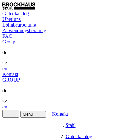
Gütenkatalog
Über uns
Lohnbearbeitung
Anwendungsberatung
FAQ
Group
de
en
Kontakt
GROUP
de
en
Kontakt
Menü
Stahl
Gütenkatalog