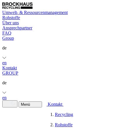
Umwelt- & Ressourcenmanagement
Rohstoffe
Über uns
Ansprechpartner
FAQ
Group
de
en
Kontakt
GROUP
de
en
Kontakt
Menü
Recycling
Rohstoffe