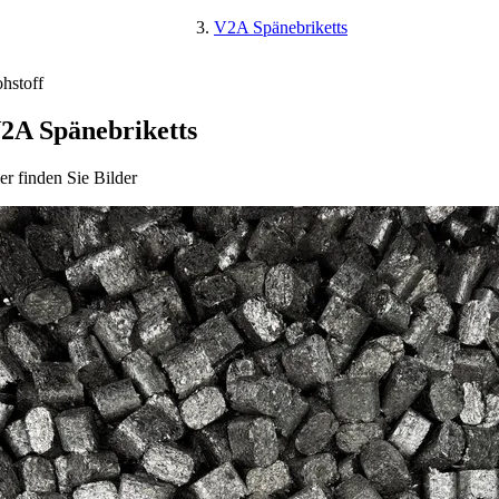
V2A Spänebriketts
hstoff
2A Spänebriketts
er finden Sie Bilder