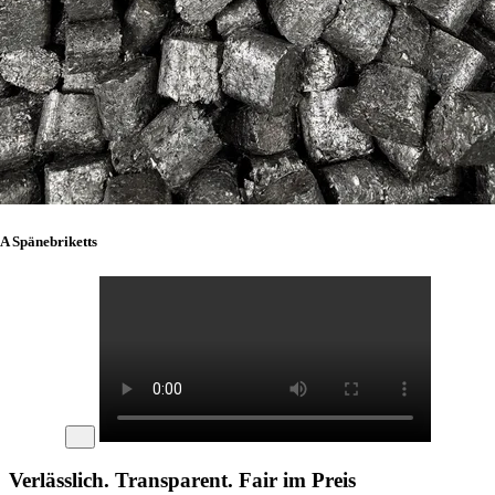
A Spänebriketts
Verlässlich. Transparent. Fair im Preis