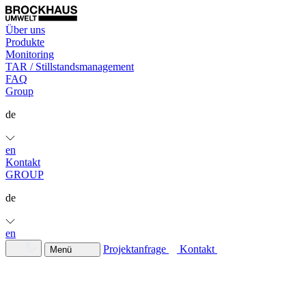
Über uns
Produkte
Monitoring
TAR / Stillstandsmanagement
FAQ
Group
de
en
Kontakt
GROUP
de
en
Projektanfrage
Kontakt
Menü